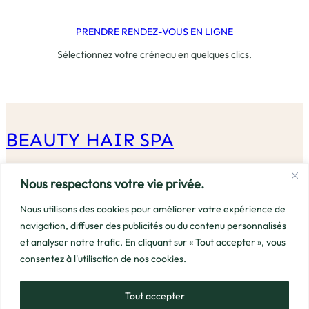
PRENDRE RENDEZ-VOUS EN LIGNE
Sélectionnez votre créneau en quelques clics.
BEAUTY HAIR SPA
Beauty Hair Spa – L’alliance de la beauté, du soin capillaire et du
Nous respectons votre vie privée.
bien-être. Des produits et services pensés pour révéler votre éclat
Nous utilisons des cookies pour améliorer votre expérience de
naturel.
navigation, diffuser des publicités ou du contenu personnalisés
et analyser notre trafic. En cliquant sur « Tout accepter », vous
LA BOUTIQUE
MENU
consentez à l'utilisation de nos cookies.
INFO PRATIQUE
CONTACT
Tout accepter